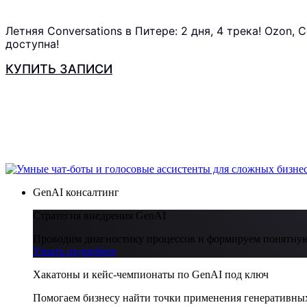
Летняя Conversations в Питере: 2 дня, 4 трека! Ozon,
доступна!
КУПИТЬ ЗАПИСИ
GenAI консалтинг
Стратегия внедрения GenAI
Проводим диагностику процессов и формируем понятную
Узнать подробнее
Хакатоны и кейс-чемпионаты по GenAI под ключ
Помогаем бизнесу найти точки применения генеративных