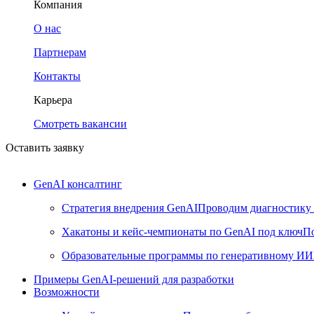
Компания
О нас
Партнерам
Контакты
Карьера
Смотреть вакансии
Оставить заявку
GenAI консалтинг
Стратегия внедрения GenAI
Проводим диагностику 
Хакатоны и кейс-чемпионаты по GenAI под ключ
По
Образовательные программы по генеративному ИИ
Примеры GenAI-решений для разработки
Возможности