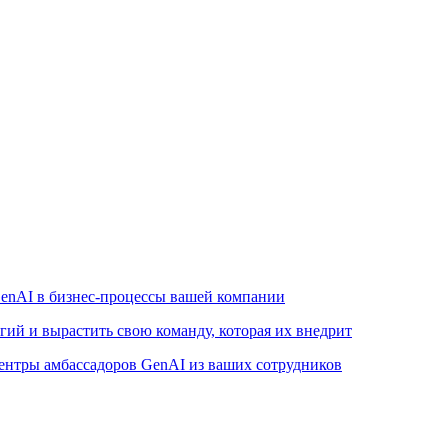
enAI в бизнес-процессы вашей компании
ий и вырастить свою команду, которая их внедрит
ентры амбассадоров GenAI из ваших сотрудников