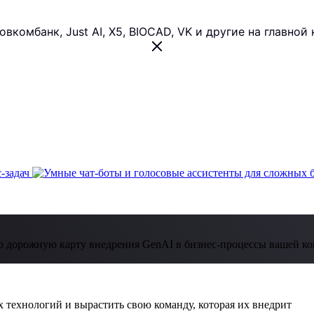
 Совкомбанк, Just AI, X5, BIOCAD, VK и другие на главн
 дорожную карту внедрения GenAI в бизнес-процессы вашей к
 технологий и вырастить свою команду, которая их внедрит