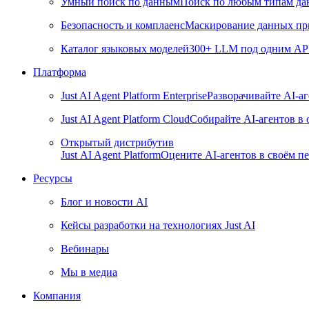
Умный поиск по данным
Поиск по любым типам дан
Безопасность и комплаенс
Маскирование данных пр
Каталог языковых моделей
300+ LLM под одним API 
Платформа
Just AI Agent Platform Enterprise
Разворачивайте AI-а
Just AI Agent Platform Cloud
Собирайте AI-агентов в
Открытый дистрибутив
Just AI Agent Platform
Оцените AI-агентов в своём пе
Ресурсы
Блог и новости AI
Кейсы разработки на технологиях Just AI
Вебинары
Мы в медиа
Компания