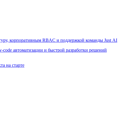
ктуру, корпоративным RBAC и поддержкой команды Just AI
w-code автоматизации и быстрой разработки решений
та на старте