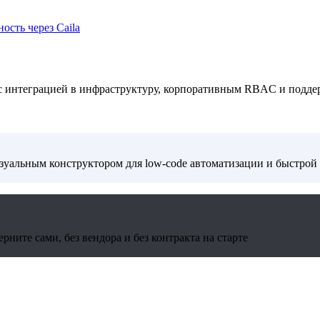
ость через Caila
 с интеграцией в инфраструктуру, корпоративным RBAC и подде
изуальным конструктором для low-code автоматизации и быстрой
ните сами, без вендора и без контракта на старте