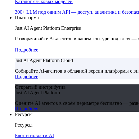
Каталог языковых моделей
300+ LLM под одним API — доступ, аналитика и безопасн
Платформа
Just AI Agent Platform Enterprise
Разворачивайте AI-агентов в вашем контуре под ключ —
Подробнее
Just AI Agent Platform Cloud
Собирайте AI-агентов в облачной версии платформы с в
Подробнее
Открытый дистрибутив
Just AI Agent Platform
Оцените AI-агентов в своём периметре бесплатно — развер
Подробнее
Ресурсы
Ресурсы
Блог и новости AI