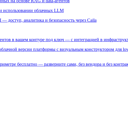
ных на основе RAG и data-агентов
и использовании облачных LLM
— доступ, аналитика и безопасность через Caila
гентов в вашем контуре под ключ — с интеграцией в инфрастру
 облачной версии платформы с визуальным конструктором для lo
риметре бесплатно — разверните сами, без вендора и без контрак