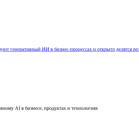
уют генеративный ИИ в бизнес-процессах и открыто делятся ре
вному AI в бизнесе, продуктах и технологиях