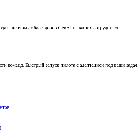
дать центры амбассадоров GenAI из ваших сотрудников
ти команд. Быстрый запуск пилота с адаптацией под ваши зада
ентов
M