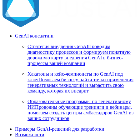
GenAI консалтинг
Стратегия внедрения GenAI
Проводим
диагностику процессов и формируем понятную
дорожную карту внедрения GenAI в бизнес-
процессы вашей компании
Хакатоны и кейс-чемпионаты по GenAI под
ключ
Помогаем бизнесу найти точки применения
генеративных технологий и вырастить свою
команду, которая их внедрит
Образовательные программы по генеративному
ИИ
Проводим обучающие тренинги и вебинары,
помогаем создать центры амбассадоров GenAI из
ваших сотрудников
Примеры GenAI-решений для разработки
Возможности