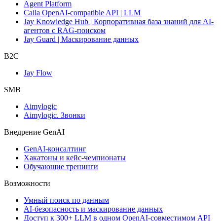
Agent Platform
Caila OpenAI-compatible API | LLM
Jay Knowledge Hub | Корпоративная база знаний для AI-
агентов с RAG-поиском
Jay Guard | Маскирование данных
B2C
Jay Flow
SMB
Aimylogic
Aimylogic. Звонки
Внедрениe GenAI
GenAI-консалтинг
Хакатоны и кейс-чемпионаты
Обучающие тренинги
Возможности
Умный поиск по данным
AI-безопасность и маскирование данных
Доступ к 300+ LLM в одном OpenAI-совместимом API