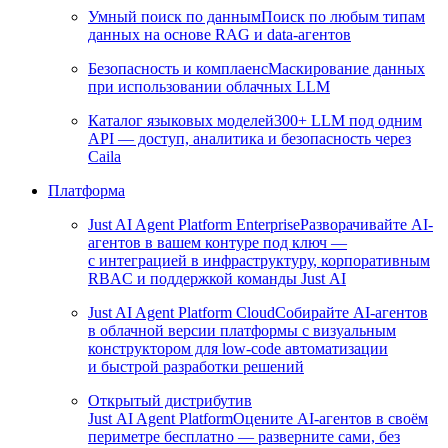
Умный поиск по данным
Поиск по любым типам
данных на основе RAG и data-агентов
Безопасность и комплаенс
Маскирование данных
при использовании облачных LLM
Каталог языковых моделей
300+ LLM под одним
API — доступ, аналитика и безопасность через
Caila
Платформа
Just AI Agent Platform Enterprise
Разворачивайте AI-
агентов в вашем контуре под ключ —
с интеграцией в инфраструктуру, корпоративным
RBAC и поддержкой команды Just AI
Just AI Agent Platform Cloud
Собирайте AI-агентов
в облачной версии платформы с визуальным
конструктором для low-code автоматизации
и быстрой разработки решений
Открытый дистрибутив
Just AI Agent Platform
Оцените AI-агентов в своём
периметре бесплатно — разверните сами, без