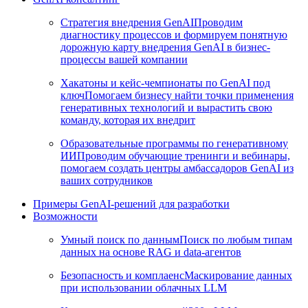
Стратегия внедрения GenAI
Проводим
диагностику процессов и формируем понятную
дорожную карту внедрения GenAI в бизнес-
процессы вашей компании
Хакатоны и кейс-чемпионаты по GenAI под
ключ
Помогаем бизнесу найти точки применения
генеративных технологий и вырастить свою
команду, которая их внедрит
Образовательные программы по генеративному
ИИ
Проводим обучающие тренинги и вебинары,
помогаем создать центры амбассадоров GenAI из
ваших сотрудников
Примеры GenAI-решений для разработки
Возможности
Умный поиск по данным
Поиск по любым типам
данных на основе RAG и data-агентов
Безопасность и комплаенс
Маскирование данных
при использовании облачных LLM