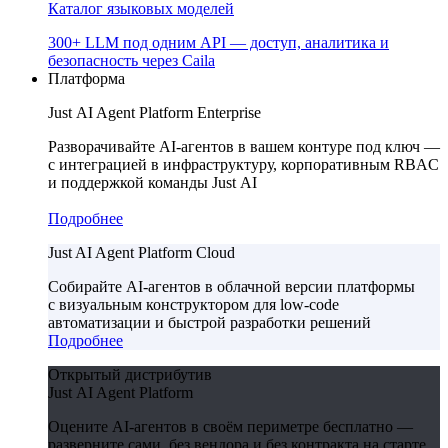
Каталог языковых моделей
300+ LLM под одним API — доступ, аналитика и
безопасность через Caila
Платформа
Just AI Agent Platform Enterprise
Разворачивайте AI-агентов в вашем контуре под ключ —
с интеграцией в инфраструктуру, корпоративным RBAC
и поддержкой команды Just AI
Подробнее
Just AI Agent Platform Cloud
Собирайте AI-агентов в облачной версии платформы
с визуальным конструктором для low-code
автоматизации и быстрой разработки решений
Подробнее
Открытый дистрибутив
Just AI Agent Platform
Оцените AI-агентов в своём периметре бесплатно —
разверните сами, без вендора и без контракта на старте