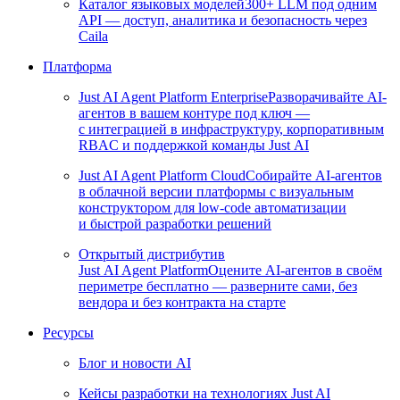
Каталог языковых моделей
300+ LLM под одним
API — доступ, аналитика и безопасность через
Caila
Платформа
Just AI Agent Platform Enterprise
Разворачивайте AI-
агентов в вашем контуре под ключ —
с интеграцией в инфраструктуру, корпоративным
RBAC и поддержкой команды Just AI
Just AI Agent Platform Cloud
Собирайте AI-агентов
в облачной версии платформы с визуальным
конструктором для low-code автоматизации
и быстрой разработки решений
Открытый дистрибутив
Just AI Agent Platform
Оцените AI-агентов в своём
периметре бесплатно — разверните сами, без
вендора и без контракта на старте
Ресурсы
Блог и новости AI
Кейсы разработки на технологиях Just AI