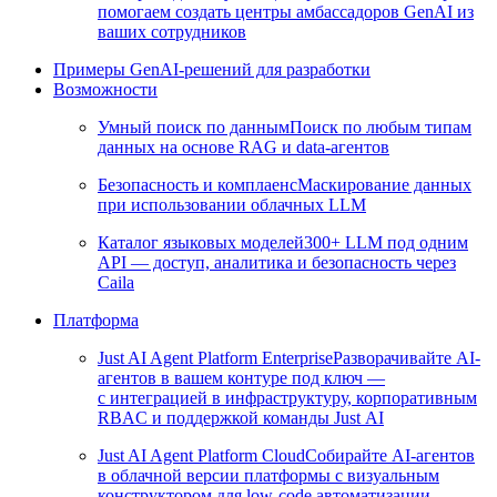
помогаем создать центры амбассадоров GenAI из
ваших сотрудников
Примеры GenAI-решений для разработки
Возможности
Умный поиск по данным
Поиск по любым типам
данных на основе RAG и data-агентов
Безопасность и комплаенс
Маскирование данных
при использовании облачных LLM
Каталог языковых моделей
300+ LLM под одним
API — доступ, аналитика и безопасность через
Caila
Платформа
Just AI Agent Platform Enterprise
Разворачивайте AI-
агентов в вашем контуре под ключ —
с интеграцией в инфраструктуру, корпоративным
RBAC и поддержкой команды Just AI
Just AI Agent Platform Cloud
Собирайте AI-агентов
в облачной версии платформы с визуальным
конструктором для low-code автоматизации