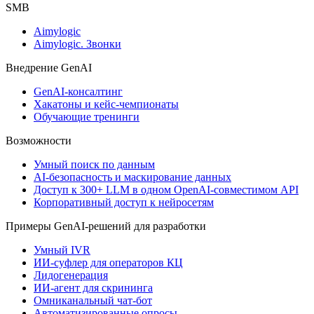
SMB
Aimylogic
Aimylogic. Звонки
Внедрениe GenAI
GenAI-консалтинг
Хакатоны и кейс-чемпионаты
Обучающие тренинги
Возможности
Умный поиск по данным
AI-безопасность и маскирование данных
Доступ к 300+ LLM в одном OpenAI-совместимом API
Корпоративный доступ к нейросетям
Примеры GenAI-решений для разработки
Умный IVR
ИИ-суфлер для операторов КЦ
Лидогенерация
ИИ-агент для скрининга
Омниканальный чат-бот
Автоматизированные опросы