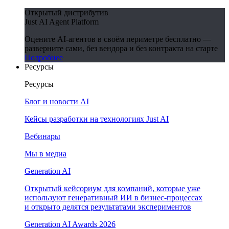
Открытый дистрибутив
Just AI Agent Platform
Оцените AI-агентов в своём периметре бесплатно —
разверните сами, без вендора и без контракта на старте
Подробнее
Ресурсы
Ресурсы
Блог и новости AI
Кейсы разработки на технологиях Just AI
Вебинары
Мы в медиа
Generation AI
Открытый кейсориум для компаний, которые уже
используют генеративный ИИ в бизнес-процессах
и открыто делятся результатами экспериментов
Generation AI Awards 2026