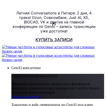
Летняя Conversations в Питере: 2 дня, 4
трека! Ozon, Совкомбанк, Just AI, X5,
BIOCAD, VK и другие на главной
конференции по GenAI – запись трансляции
уже доступна!
КУПИТЬ ЗАПИСИ
GenAI консалтинг
Стратегия внедрения GenAI
Проводим диагностику процессов и формируем
понятную дорожную карту внедрения GenAI в бизнес-
процессы вашей компании
Узнать подробнее
Хакатоны и кейс-чемпионаты по GenAI под ключ