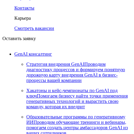
Контакты
Карьера
Смотреть вакансии
Оставить заявку
GenAI консалтинг
Стратегия внедрения GenAI
Проводим
диагностику процессов и формируем понятную
дорожную карту внедрения GenAI в бизнес-
процессы вашей компании
Хакатоны и кейс-чемпионаты по GenAI под
ключ
Помогаем бизнесу найти точки применения
генеративных технологий и вырастить свою
команду, которая их внедрит
Образовательные программы по генеративному
ИИ
Проводим обучающие тренинги и вебинары,
помогаем создать центры амбассадоров GenAI из
ваших сотрудников