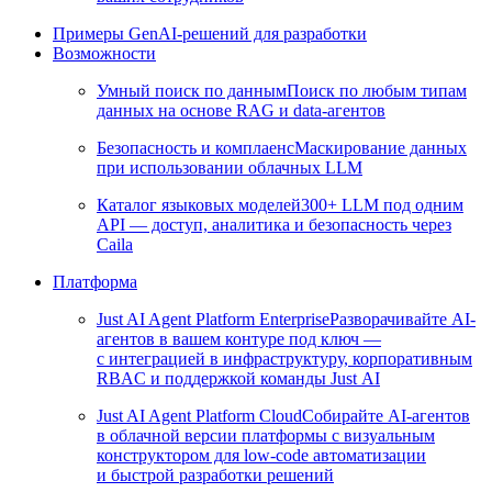
Примеры GenAI-решений для разработки
Возможности
Умный поиск по данным
Поиск по любым типам
данных на основе RAG и data-агентов
Безопасность и комплаенс
Маскирование данных
при использовании облачных LLM
Каталог языковых моделей
300+ LLM под одним
API — доступ, аналитика и безопасность через
Caila
Платформа
Just AI Agent Platform Enterprise
Разворачивайте AI-
агентов в вашем контуре под ключ —
с интеграцией в инфраструктуру, корпоративным
RBAC и поддержкой команды Just AI
Just AI Agent Platform Cloud
Собирайте AI-агентов
в облачной версии платформы с визуальным
конструктором для low-code автоматизации
и быстрой разработки решений