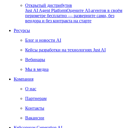
Открытый дистрибутив
Just AI Agent Platform
Оцените AI-агентов в своём
периметре бесплатно — разверните сами, без
вендора и без контракта на старте
Ресурсы
Блог и новости AI
Кейсы разработки на технологиях Just AI
Вебинары
Мы в медиа
Компания
О нас
Партнерам
Контакты
Вакансии
Кейсориум Generation AI