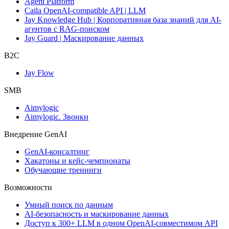
Agent Platform
Caila OpenAI-compatible API | LLM
Jay Knowledge Hub | Корпоративная база знаний для AI-
агентов с RAG-поиском
Jay Guard | Маскирование данных
B2C
Jay Flow
SMB
Aimylogic
Aimylogic. Звонки
Внедрениe GenAI
GenAI-консалтинг
Хакатоны и кейс-чемпионаты
Обучающие тренинги
Возможности
Умный поиск по данным
AI-безопасность и маскирование данных
Доступ к 300+ LLM в одном OpenAI-совместимом API