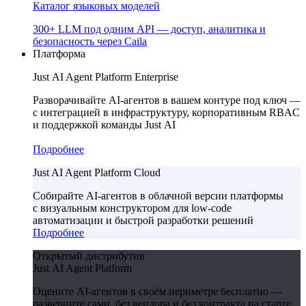
Каталог языковых моделей
300+ LLM под одним API — доступ, аналитика и
безопасность через Caila
Платформа
Just AI Agent Platform Enterprise
Разворачивайте AI-агентов в вашем контуре под ключ —
с интеграцией в инфраструктуру, корпоративным RBAC
и поддержкой команды Just AI
Подробнее
Just AI Agent Platform Cloud
Собирайте AI-агентов в облачной версии платформы
с визуальным конструктором для low-code
автоматизации и быстрой разработки решений
Подробнее
Открытый дистрибутив
Just AI Agent Platform
Оцените AI-агентов в своём периметре бесплатно —
разверните сами, без вендора и без контракта на старте