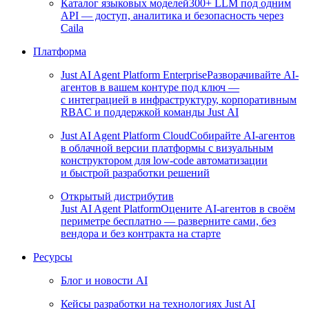
Каталог языковых моделей
300+ LLM под одним
API — доступ, аналитика и безопасность через
Caila
Платформа
Just AI Agent Platform Enterprise
Разворачивайте AI-
агентов в вашем контуре под ключ —
с интеграцией в инфраструктуру, корпоративным
RBAC и поддержкой команды Just AI
Just AI Agent Platform Cloud
Собирайте AI-агентов
в облачной версии платформы с визуальным
конструктором для low-code автоматизации
и быстрой разработки решений
Открытый дистрибутив
Just AI Agent Platform
Оцените AI-агентов в своём
периметре бесплатно — разверните сами, без
вендора и без контракта на старте
Ресурсы
Блог и новости AI
Кейсы разработки на технологиях Just AI