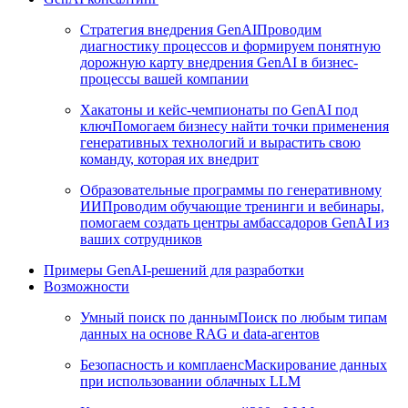
Стратегия внедрения GenAI
Проводим
диагностику процессов и формируем понятную
дорожную карту внедрения GenAI в бизнес-
процессы вашей компании
Хакатоны и кейс-чемпионаты по GenAI под
ключ
Помогаем бизнесу найти точки применения
генеративных технологий и вырастить свою
команду, которая их внедрит
Образовательные программы по генеративному
ИИ
Проводим обучающие тренинги и вебинары,
помогаем создать центры амбассадоров GenAI из
ваших сотрудников
Примеры GenAI-решений для разработки
Возможности
Умный поиск по данным
Поиск по любым типам
данных на основе RAG и data-агентов
Безопасность и комплаенс
Маскирование данных
при использовании облачных LLM