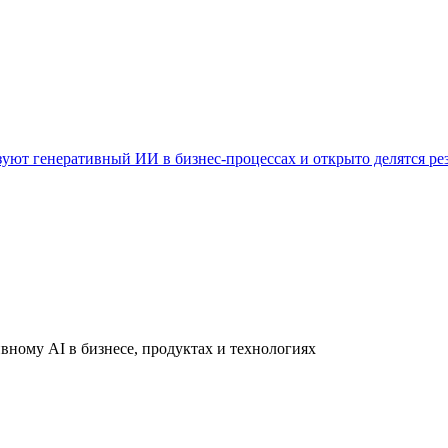
уют генеративный ИИ в бизнес-процессах и открыто делятся ре
вному AI в бизнесе, продуктах и технологиях