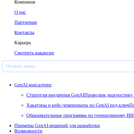
Компания
О нас
Партнерам
Контакты
Карьера
Смотреть вакансии
Оставить заявку
GenAI консалтинг
Стратегия внедрения GenAI
Проводим диагностику 
Хакатоны и кейс-чемпионаты по GenAI под ключ
По
Образовательные программы по генеративному ИИ
Примеры GenAI-решений для разработки
Возможности