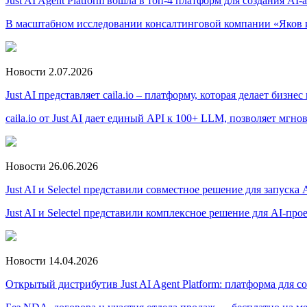
Just AI Agent Platform вошла в топ-4 платформ для создания AI
В масштабном исследовании консалтинговой компании «Яков и 
Новости
2.07.2026
Just AI представляет caila.io – платформу, которая делает биз
caila.io от Just AI дает единый API к 100+ LLM, позволяет м
Новости
26.06.2026
Just AI и Selectel представили совместное решение для запуска
Just AI и Selectel представили комплексное решение для AI-п
Новости
14.04.2026
Открытый дистрибутив Just AI Agent Platform: платформа для 