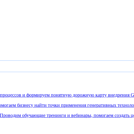
процессов и формируем понятную дорожную карту внедрения G
могаем бизнесу найти точки применения генеративных технолог
Проводим обучающие тренинги и вебинары, помогаем создать ц