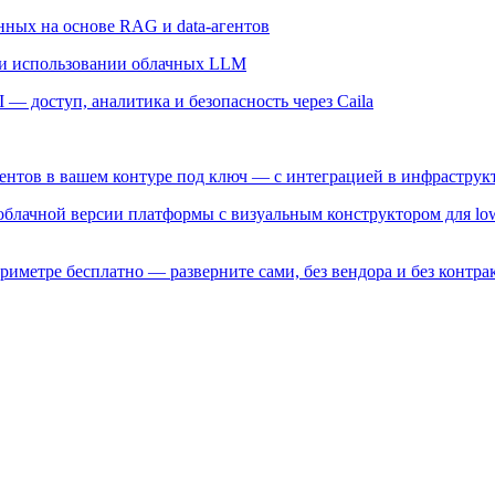
ных на основе RAG и data-агентов
и использовании облачных LLM
— доступ, аналитика и безопасность через Caila
гентов в вашем контуре под ключ — с интеграцией в инфрастру
 облачной версии платформы с визуальным конструктором для lo
риметре бесплатно — разверните сами, без вендора и без контрак