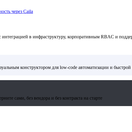
ость через Caila
 с интеграцией в инфраструктуру, корпоративным RBAC и подде
изуальным конструктором для low-code автоматизации и быстрой
ните сами, без вендора и без контракта на старте