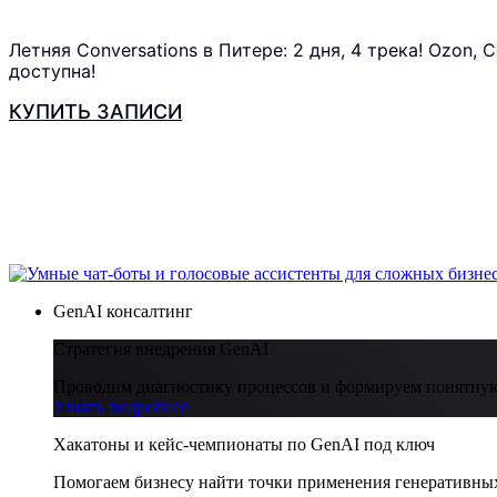
Летняя Conversations в Питере: 2 дня, 4 трека! Ozon,
доступна!
КУПИТЬ ЗАПИСИ
GenAI консалтинг
Стратегия внедрения GenAI
Проводим диагностику процессов и формируем понятную
Узнать подробнее
Хакатоны и кейс-чемпионаты по GenAI под ключ
Помогаем бизнесу найти точки применения генеративных