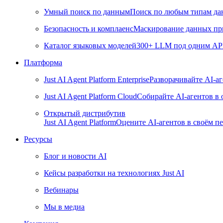
Умный поиск по данным
Поиск по любым типам дан
Безопасность и комплаенс
Маскирование данных пр
Каталог языковых моделей
300+ LLM под одним API 
Платформа
Just AI Agent Platform Enterprise
Разворачивайте AI-а
Just AI Agent Platform Cloud
Собирайте AI-агентов в
Открытый дистрибутив
Just AI Agent Platform
Оцените AI-агентов в своём пе
Ресурсы
Блог и новости AI
Кейсы разработки на технологиях Just AI
Вебинары
Мы в медиа