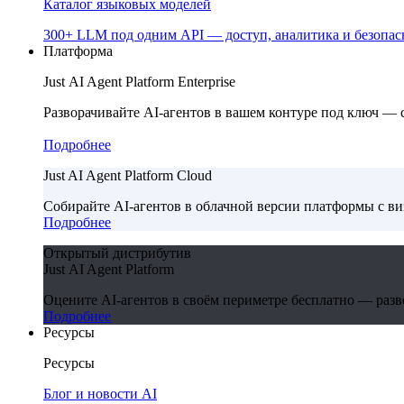
Каталог языковых моделей
300+ LLM под одним API — доступ, аналитика и безопасн
Платформа
Just AI Agent Platform Enterprise
Разворачивайте AI-агентов в вашем контуре под ключ —
Подробнее
Just AI Agent Platform Cloud
Собирайте AI-агентов в облачной версии платформы с в
Подробнее
Открытый дистрибутив
Just AI Agent Platform
Оцените AI-агентов в своём периметре бесплатно — развер
Подробнее
Ресурсы
Ресурсы
Блог и новости AI