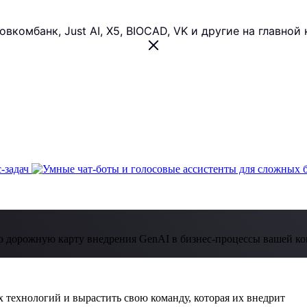
 Совкомбанк, Just AI, X5, BIOCAD, VK и другие на главн
 дорожную карту внедрения GenAI в бизнес-процессы вашей к
 технологий и вырастить свою команду, которая их внедрит