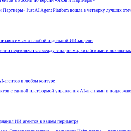
-агентов в России по версии «Яков и Партнёры»
Партнёры» Just AI Agent Platform вошла в четверку лучших оте
нес независимым от любой отдельной ИИ-модели
гновенно переключаться между западными, китайскими и локальн
 AI-агентов в любом контуре
роектов с единой платформой управления AI-агентами и поддержк
создания ИИ-агентов в вашем периметре