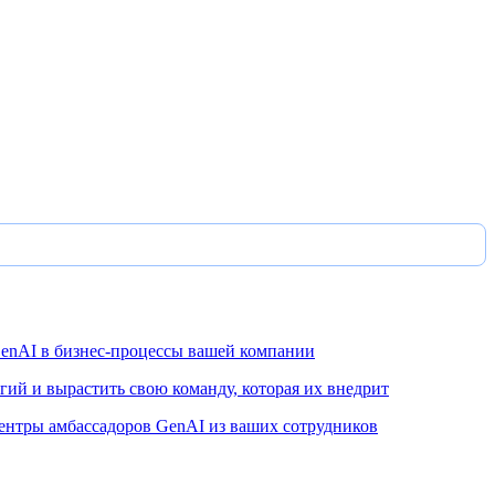
enAI в бизнес-процессы вашей компании
ий и вырастить свою команду, которая их внедрит
ентры амбассадоров GenAI из ваших сотрудников