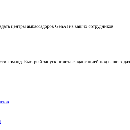
дать центры амбассадоров GenAI из ваших сотрудников
ти команд. Быстрый запуск пилота с адаптацией под ваши зада
ентов
M