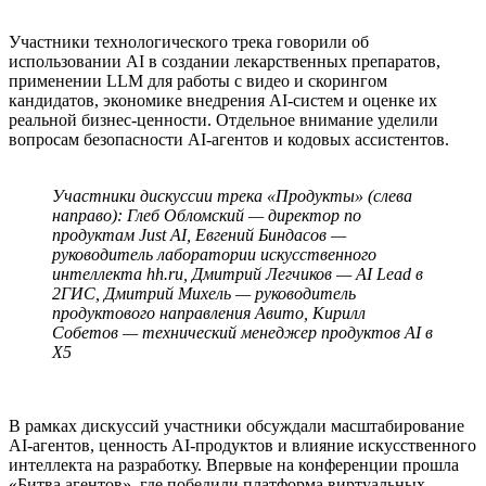
Участники технологического трека говорили об
использовании AI в создании лекарственных препаратов,
применении LLM для работы с видео и скорингом
кандидатов, экономике внедрения AI-систем и оценке их
реальной бизнес-ценности. Отдельное внимание уделили
вопросам безопасности AI-агентов и кодовых ассистентов.
Участники дискуссии трека «Продукты» (слева
направо): Глеб Обломский — директор по
продуктам Just AI, Евгений Биндасов —
руководитель лаборатории искусственного
интеллекта hh.ru, Дмитрий Легчиков — AI Lead в
2ГИС, Дмитрий Михель — руководитель
продуктового направления Авито, Кирилл
Собетов — технический менеджер продуктов AI в
X5
В рамках дискуссий участники обсуждали масштабирование
AI-агентов, ценность AI-продуктов и влияние искусственного
интеллекта на разработку. Впервые на конференции прошла
«Битва агентов», где победили платформа виртуальных