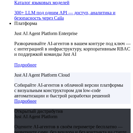
Каталог языковых моделей
300+ LLM под одним API — доступ, аналитика и
безопасность через Caila
Платформа
Just AI Agent Platform Enterprise
Разворачивайте AI-агентов в вашем контуре под ключ —
с интеграцией в инфраструктуру, корпоративным RBAC
и поддержкой команды Just AI
Подробнее
Just AI Agent Platform Cloud
Собирайте AI-агентов в облачной версии платформы
с визуальным конструктором для low-code
автоматизации и быстрой разработки решений
Подробнее
Открытый дистрибутив
Just AI Agent Platform
Оцените AI-агентов в своём периметре бесплатно —
разверните сами, без вендора и без контракта на старте