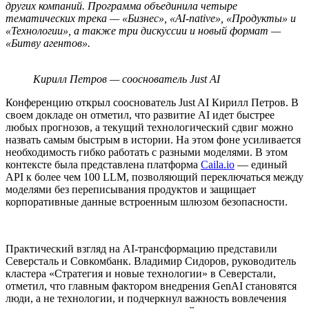
других компаний. Программа объединила четыре
тематических трека — «Бизнес», «AI-native», «Продукты» и
«Технологии», а также три дискуссии и новый формат —
«Битву агентов».
Кирилл Петров — сооснователь Just AI
Конференцию открыл сооснователь Just AI Кирилл Петров. В
своем докладе он отметил, что развитие AI идет быстрее
любых прогнозов, а текущий технологический сдвиг можно
назвать самым быстрым в истории. На этом фоне усиливается
необходимость гибко работать с разными моделями. В этом
контексте была представлена платформа
Caila.io
— единый
API к более чем 100 LLM, позволяющий переключаться между
моделями без переписывания продуктов и защищает
корпоративные данные встроенным шлюзом безопасности.
Практический взгляд на AI-трансформацию представили
Северсталь и Совкомбанк. Владимир Сидоров, руководитель
кластера «Стратегия и новые технологии» в Северстали,
отметил, что главным фактором внедрения GenAI становятся
люди, а не технологии, и подчеркнул важность вовлечения