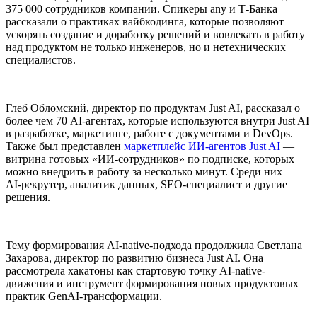
375 000 сотрудников компании. Спикеры any и Т-Банка
рассказали о практиках вайбкодинга, которые позволяют
ускорять создание и доработку решений и вовлекать в работу
над продуктом не только инженеров, но и нетехнических
специалистов.
Глеб Обломский, директор по продуктам Just AI, рассказал о
более чем 70 AI-агентах, которые используются внутри Just AI
в разработке, маркетинге, работе с документами и DevOps.
Также был представлен
маркетплейс ИИ-агентов Just AI
—
витрина готовых «ИИ-сотрудников» по подписке, которых
можно внедрить в работу за несколько минут. Среди них —
AI-рекрутер, аналитик данных, SEO-специалист и другие
решения.
Тему формирования AI-native-подхода продолжила Светлана
Захарова, директор по развитию бизнеса Just AI. Она
рассмотрела хакатоны как стартовую точку AI-native-
движения и инструмент формирования новых продуктовых
практик GenAI-трансформации.