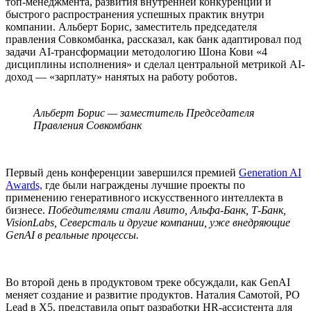
топ-менеджмента, развития внутренней конкуренции и
быстрого распространения успешных практик внутри
компании. Альберт Борис, заместитель председателя
правления Совкомбанка, рассказал, как банк адаптировал под
задачи AI-трансформации методологию Шона Кови «4
дисциплины исполнения» и сделал центральной метрикой AI-
доход — «зарплату» нанятых на работу роботов.
Альберт Борис — заместитель Председателя
Правления Совкомбанк
Первый день конференции завершился премией
Generation AI
Awards,
где были награждены лучшие проекты по
применению генеративного искусственного интеллекта в
бизнесе.
Победителями стали Авито, Альфа-Банк, Т-Банк,
VisionLabs, Северсталь и другие компании, уже внедряющие
GenAI в реальные процессы.
Во второй день в продуктовом треке обсуждали, как GenAI
меняет создание и развитие продуктов. Наталия Самотой, PO
Lead в X5, представила опыт разработки HR-ассистента для