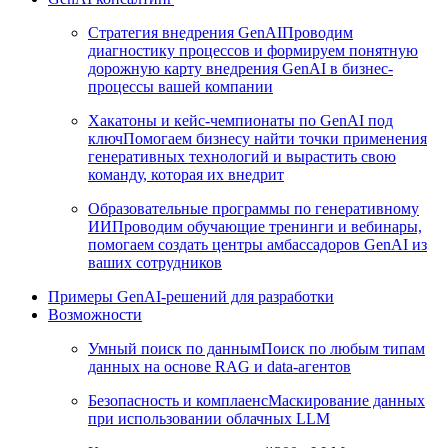
Стратегия внедрения GenAI
Проводим
диагностику процессов и формируем понятную
дорожную карту внедрения GenAI в бизнес-
процессы вашей компании
Хакатоны и кейс-чемпионаты по GenAI под
ключ
Помогаем бизнесу найти точки применения
генеративных технологий и вырастить свою
команду, которая их внедрит
Образовательные программы по генеративному
ИИ
Проводим обучающие тренинги и вебинары,
помогаем создать центры амбассадоров GenAI из
ваших сотрудников
Примеры GenAI-решений для разработки
Возможности
Умный поиск по данным
Поиск по любым типам
данных на основе RAG и data-агентов
Безопасность и комплаенс
Маскирование данных
при использовании облачных LLM