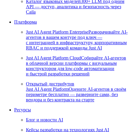
Каталог языковых моделей
300+ LLM под одним
API — доступ, аналитика и безопасность через
Caila
Платформа
Just AI Agent Platform Enterprise
Разворачивайте AI-
агентов в вашем контуре под ключ —
с интеграцией в инфраструктуру, корпоративным
RBAC и поддержкой команды Just AI
Just AI Agent Platform Cloud
Собирайте AI-агентов
в облачной версии платформы с визуальным
конструктором для low-code автоматизации
и быстрой разработки решений
Открытый дистрибутив
Just AI Agent Platform
Оцените AI-агентов в своём
периметре бесплатно — разверните сами, без
вендора и без контракта на старте
Ресурсы
Блог и новости AI
Кейсы разработки на технологиях Just AI