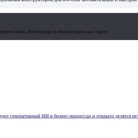
ните сами, без вендора и без контракта на старте
уют генеративный ИИ в бизнес-процессах и открыто делятся ре