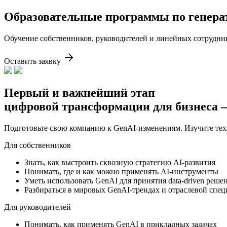
Образовательные программы по генер
Обучение собственников, руководителей и линейных сотрудни
Оставить заявку
Первый и важнейший этап
цифровой трансформации
для бизнеса 
Подготовьте свою компанию к GenAI-изменениям. Изучите техн
Для собственников
Знать
, как выстроить сквозную стратегию AI-развития
Понимать
, где и как можно применять AI-инструменты
Уметь
использовать GenAI для принятия data-driven реше
Разбираться
в мировых GenAI-трендах и отраслевой спе
Для руководителей
Понимать
, как применять GenAI в прикладных задачах