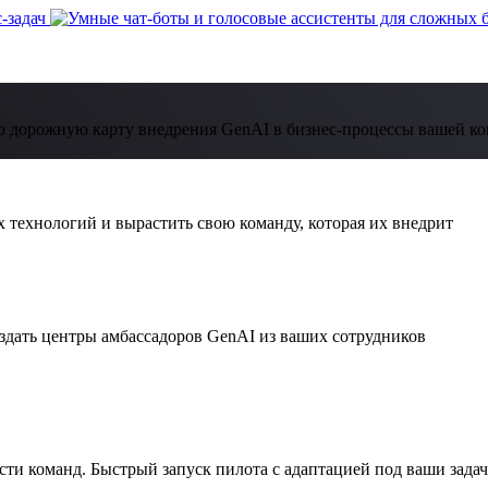
 дорожную карту внедрения GenAI в бизнес-процессы вашей к
 технологий и вырастить свою команду, которая их внедрит
дать центры амбассадоров GenAI из ваших сотрудников
ти команд. Быстрый запуск пилота с адаптацией под ваши зада