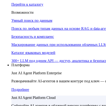
Перейти к каталогу
Возможности
Умный поиск по данным
Поиск по любым типам данных на основе RAG и data-аг
Безопасность и комплаенс
Маскирование данных при использовании облачных LL
Каталог языковых моделей
300+ LLM под одним API — доступ, аналитика и безопасн
Платформа
Just AI Agent Platform Enterprise
Разворачивайте AI-агентов в вашем контуре под ключ —
Подробнее
Just AI Agent Platform Cloud
Собирайте AI-агентов в облачной версии платформы с в