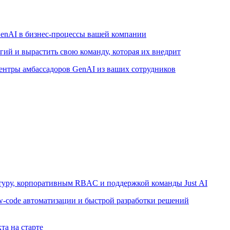
enAI в бизнес-процессы вашей компании
ий и вырастить свою команду, которая их внедрит
ентры амбассадоров GenAI из ваших сотрудников
ктуру, корпоративным RBAC и поддержкой команды Just AI
w-code автоматизации и быстрой разработки решений
та на старте