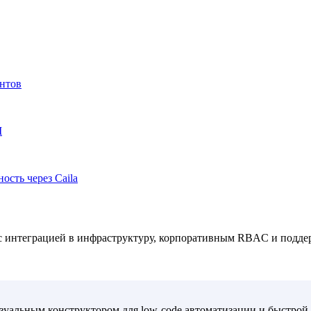
ентов
M
ость через Caila
 с интеграцией в инфраструктуру, корпоративным RBAC и подде
изуальным конструктором для low-code автоматизации и быстрой