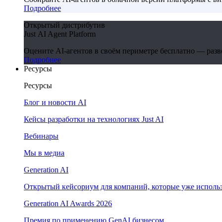
Подробнее
Открытый дистрибутив
Just AI Agent Platform
Оцените AI-агентов в своём периметре бесплатно — развер
Подробнее
Ресурсы
Ресурсы
Блог и новости AI
Кейсы разработки на технологиях Just AI
Вебинары
Мы в медиа
Generation AI
Открытый кейсориум для компаний, которые уже использ
Generation AI Awards 2026
Премия по применению GenAI бизнесом.