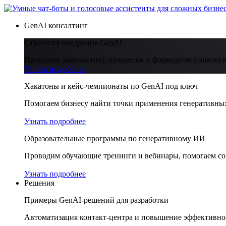
GenAI консалтинг
Стратегия внедрения GenAI
Проводим диагностику процессов и формируем понятную
Узнать подробнее
Хакатоны и кейс-чемпионаты по GenAI под ключ
Помогаем бизнесу найти точки применения генеративных
Узнать подробнее
Образовательные программы по генеративному ИИ
Проводим обучающие тренинги и вебинары, помогаем соз
Узнать подробнее
Решения
Примеры GenAI-решений для разработки
Автоматизация контакт-центра и повышение эффективнос