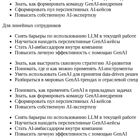
Знать
, как формировать команду GenAI-внедрения
Сформировать
пул перспективных AI-кейсов
Повысить
собственную AI-экспертизу
Для линейных сотрудников
Снять
барьеры по использованию LLM в текущей работе
Научиться
находить перспективные GenAI-кейсы
Стать
AI-амбассадором внутри компании
Повысить
личную эффективность с помощью GenAI
Знать
, как выстроить сквозную стратегию AI-развития
Понимать
, где и как можно применять AI-инструменты
Уметь
использовать GenAI для принятия data-driven реше
Разбираться
в мировых GenAI-трендах и отраслевой спе
Понимать
, как применять GenAI в прикладных задачах
Знать
, как формировать команду GenAI-внедрения
Сформировать
пул перспективных AI-кейсов
Повысить
собственную AI-экспертизу
Снять
барьеры по использованию LLM в текущей работе
Научиться
находить перспективные GenAI-кейсы
Стать
AI-амбассадором внутри компании
Повысить
личную эффективность с помощью GenAI