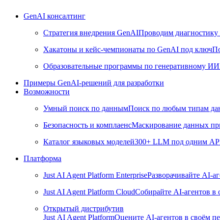
GenAI консалтинг
Стратегия внедрения GenAI
Проводим диагностику 
Хакатоны и кейс-чемпионаты по GenAI под ключ
По
Образовательные программы по генеративному ИИ
Примеры GenAI-решений для разработки
Возможности
Умный поиск по данным
Поиск по любым типам дан
Безопасность и комплаенс
Маскирование данных пр
Каталог языковых моделей
300+ LLM под одним API 
Платформа
Just AI Agent Platform Enterprise
Разворачивайте AI-а
Just AI Agent Platform Cloud
Собирайте AI-агентов в
Открытый дистрибутив
Just AI Agent Platform
Оцените AI-агентов в своём пе