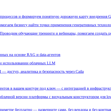
процессов и формируем понятную дорожную карту внедрения G
могаем бизнесу найти точки применения генеративных технолог
Проводим обучающие тренинги и вебинары, помогаем создать ц
ных на основе RAG и data-агентов
и использовании облачных LLM
— доступ, аналитика и безопасность через Caila
гентов в вашем контуре под ключ — с интеграцией в инфрастру
 облачной версии платформы с визуальным конструктором для lo
риметре бесплатно — разверните сами, без вендора и без контрак