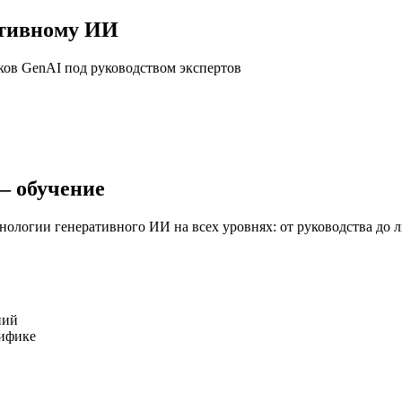
ативному ИИ
ков GenAI под руководством экспертов
— обучение
ологии генеративного ИИ на всех уровнях: от руководства до 
ний
цифике