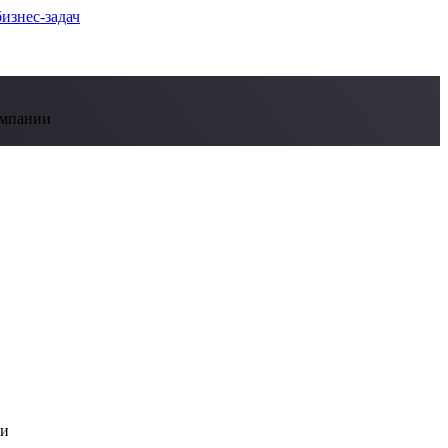
омпании
чи