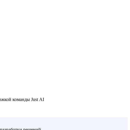
ржкой команды Just AI
 разработки решений