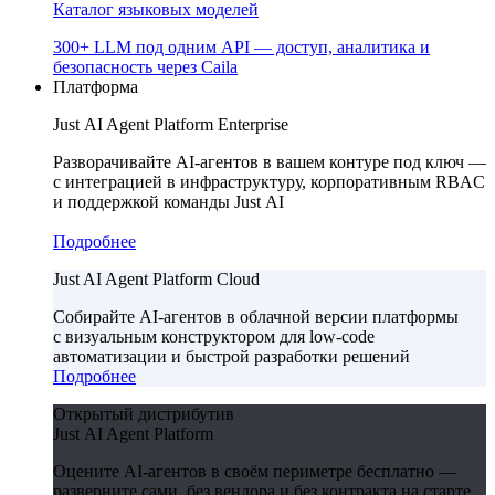
Каталог языковых моделей
300+ LLM под одним API — доступ, аналитика и
безопасность через Caila
Платформа
Just AI Agent Platform Enterprise
Разворачивайте AI-агентов в вашем контуре под ключ —
с интеграцией в инфраструктуру, корпоративным RBAC
и поддержкой команды Just AI
Подробнее
Just AI Agent Platform Cloud
Собирайте AI-агентов в облачной версии платформы
с визуальным конструктором для low-code
автоматизации и быстрой разработки решений
Подробнее
Открытый дистрибутив
Just AI Agent Platform
Оцените AI-агентов в своём периметре бесплатно —
разверните сами, без вендора и без контракта на старте