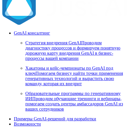
GenAI консалтинг
Стратегия внедрения GenAI
Проводим
диагностику процессов и формируем понятную
дорожную карту внедрения GenAI в бизнес-
процессы вашей компании
Хакатоны и кейс-чемпионаты по GenAI под
ключ
Помогаем бизнесу найти точки применения
генеративных технологий и вырастить свою
команду, которая их внедрит
Образовательные программы по генеративному
ИИ
Проводим обучающие тренинги и вебинары,
помогаем создать центры амбассадоров GenAI из
ваших сотрудников
Примеры GenAI-решений для разработки
Возможности