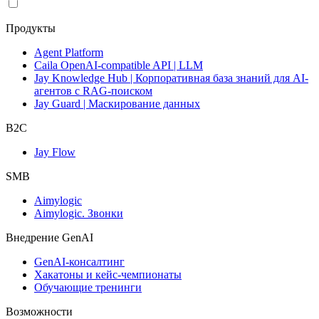
Продукты
Agent Platform
Caila OpenAI-compatible API | LLM
Jay Knowledge Hub | Корпоративная база знаний для AI-
агентов с RAG-поиском
Jay Guard | Маскирование данных
B2C
Jay Flow
SMB
Aimylogic
Aimylogic. Звонки
Внедрениe GenAI
GenAI-консалтинг
Хакатоны и кейс-чемпионаты
Обучающие тренинги
Возможности