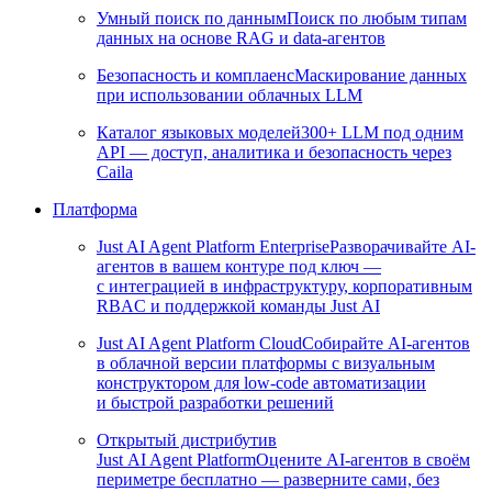
Умный поиск по данным
Поиск по любым типам
данных на основе RAG и data-агентов
Безопасность и комплаенс
Маскирование данных
при использовании облачных LLM
Каталог языковых моделей
300+ LLM под одним
API — доступ, аналитика и безопасность через
Caila
Платформа
Just AI Agent Platform Enterprise
Разворачивайте AI-
агентов в вашем контуре под ключ —
с интеграцией в инфраструктуру, корпоративным
RBAC и поддержкой команды Just AI
Just AI Agent Platform Cloud
Собирайте AI-агентов
в облачной версии платформы с визуальным
конструктором для low-code автоматизации
и быстрой разработки решений
Открытый дистрибутив
Just AI Agent Platform
Оцените AI-агентов в своём
периметре бесплатно — разверните сами, без