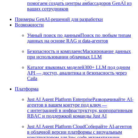
помогаем создать центры амбассадоров GenAI из
ваших сотрудников
Примеры GenAI-решений для разработки
Возможности
Умный поиск по данным
Поиск по любым типам
данных на основе RAG и data-агентов
Безопасность и комплаенс
Маскирование данных
при использовании облачных LLM
Каталог языковых моделей
300+ LLM под одним
API — доступ, аналитика и безопасность через
Caila
Платформа
Just AI Agent Platform Enterprise
Разворачивайте AI-
агентов в вашем контуре под ключ —
с интеграцией в инфраструктуру, корпоративным
RBAC и поддержкой команды Just AI
Just AI Agent Platform Cloud
Собирайте AI-агентов
в облачной версии платформы с визуальным
конструктором для low-code автоматизации