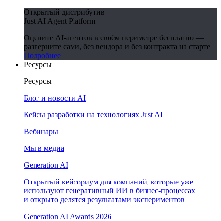
Открытый дистрибутив
Just AI Agent Platform
Оцените AI-агентов в своём периметре бесплатно —
разверните сами, без вендора и без контракта на старте
Подробнее
Ресурсы
Ресурсы
Блог и новости AI
Кейсы разработки на технологиях Just AI
Вебинары
Мы в медиа
Generation AI
Открытый кейсориум для компаний, которые уже
используют генеративный ИИ в бизнес-процессах
и открыто делятся результатами экспериментов
Generation AI Awards 2026