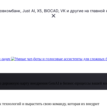
 Совкомбанк, Just AI, X5, BIOCAD, VK и другие на главн
 дорожную карту внедрения GenAI в бизнес-процессы вашей к
 технологий и вырастить свою команду, которая их внедрит