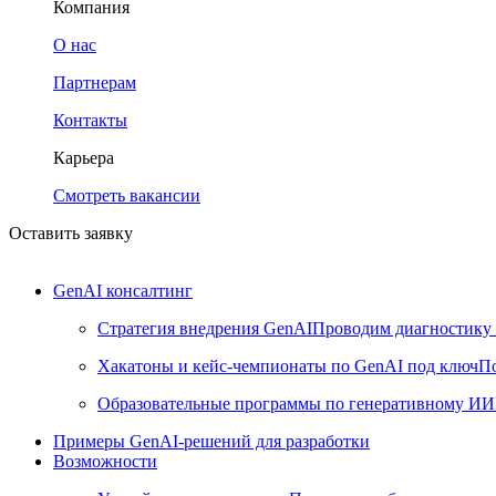
Компания
О нас
Партнерам
Контакты
Карьера
Смотреть вакансии
Оставить заявку
GenAI консалтинг
Стратегия внедрения GenAI
Проводим диагностику 
Хакатоны и кейс-чемпионаты по GenAI под ключ
По
Образовательные программы по генеративному ИИ
Примеры GenAI-решений для разработки
Возможности