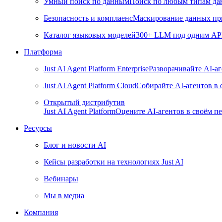
Умный поиск по данным
Поиск по любым типам дан
Безопасность и комплаенс
Маскирование данных пр
Каталог языковых моделей
300+ LLM под одним API 
Платформа
Just AI Agent Platform Enterprise
Разворачивайте AI-а
Just AI Agent Platform Cloud
Собирайте AI-агентов в
Открытый дистрибутив
Just AI Agent Platform
Оцените AI-агентов в своём пе
Ресурсы
Блог и новости AI
Кейсы разработки на технологиях Just AI
Вебинары
Мы в медиа
Компания