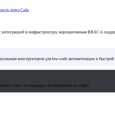
ость через Caila
 с интеграцией в инфраструктуру, корпоративным RBAC и подде
изуальным конструктором для low-code автоматизации и быстрой
ните сами, без вендора и без контракта на старте