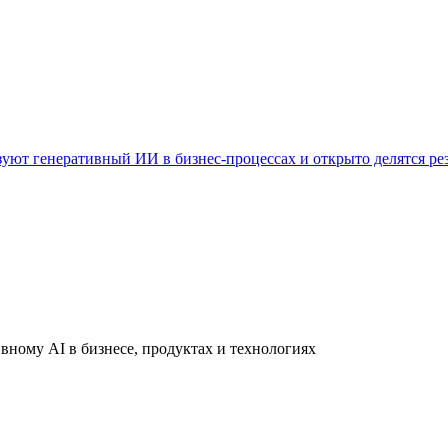
уют генеративный ИИ в бизнес-процессах и открыто делятся ре
вному AI в бизнесе, продуктах и технологиях