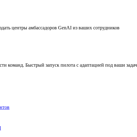
дать центры амбассадоров GenAI из ваших сотрудников
ти команд. Быстрый запуск пилота с адаптацией под ваши зада
ентов
M