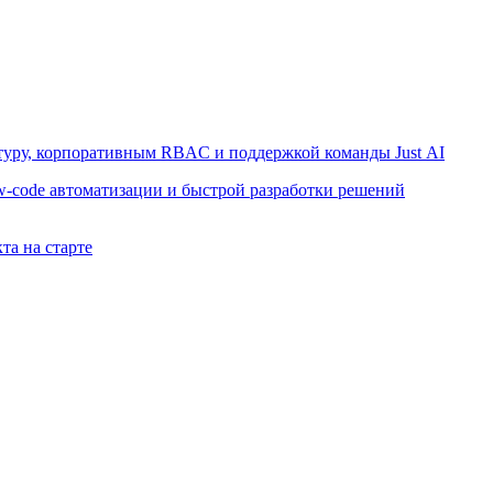
ктуру, корпоративным RBAC и поддержкой команды Just AI
w-code автоматизации и быстрой разработки решений
та на старте