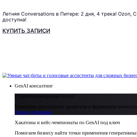
Летняя Conversations в Питере: 2 дня, 4 трека! Ozon,
доступна!
КУПИТЬ ЗАПИСИ
GenAI консалтинг
Стратегия внедрения GenAI
Проводим диагностику процессов и формируем понятную
Узнать подробнее
Хакатоны и кейс-чемпионаты по GenAI под ключ
Помогаем бизнесу найти точки применения генеративных