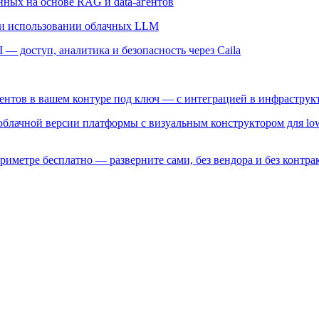
ных на основе RAG и data-агентов
и использовании облачных LLM
— доступ, аналитика и безопасность через Caila
гентов в вашем контуре под ключ — с интеграцией в инфрастру
 облачной версии платформы с визуальным конструктором для lo
риметре бесплатно — разверните сами, без вендора и без контрак