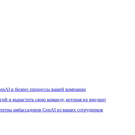
enAI в бизнес-процессы вашей компании
ий и вырастить свою команду, которая их внедрит
ентры амбассадоров GenAI из ваших сотрудников