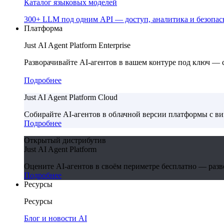
Каталог языковых моделей
300+ LLM под одним API — доступ, аналитика и безопасн
Платформа
Just AI Agent Platform Enterprise
Разворачивайте AI-агентов в вашем контуре под ключ —
Подробнее
Just AI Agent Platform Cloud
Собирайте AI-агентов в облачной версии платформы с в
Подробнее
Открытый дистрибутив
Just AI Agent Platform
Оцените AI-агентов в своём периметре бесплатно — развер
Подробнее
Ресурсы
Ресурсы
Блог и новости AI