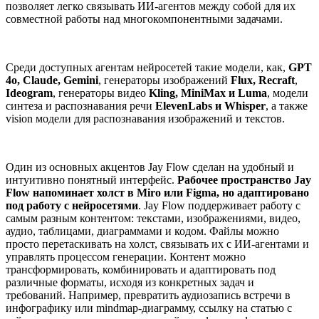
позволяет легко связывать ИИ-агентов между собой для их
совместной работы над многокомпонентными задачами.
Среди доступных агентам нейросетей такие модели, как,
GPT
4o, Claude, Gemini
, генераторы изображений
Flux, Recraft
,
Ideogram
, генераторы видео
Kling, MiniMax и Luma
, модели
синтеза и распознавания речи
ElevenLabs и Whisper
, а также
vision модели для распознавания изображений и текстов.
Один из основных акцентов Jay Flow сделан на удобный и
интуитивно понятный интерфейс.
Рабочее пространство Jay
Flow напоминает холст в Miro или Figma, но адаптировано
под работу с нейросетями
. Jay Flow поддерживает работу с
самым разным контентом: текстами, изображениями, видео,
аудио, таблицами, диаграммами и кодом. Файлы можно
просто перетаскивать на холст, связывать их с ИИ-агентами и
управлять процессом генерации. Контент можно
трансформировать, комбинировать и адаптировать под
различные форматы, исходя из конкретных задач и
требований. Например, превратить аудиозапись встречи в
инфографику или mindmap-диаграмму, ссылку на статью с