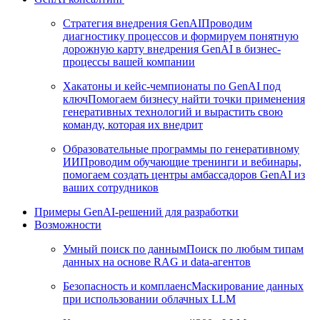
Стратегия внедрения GenAI
Проводим
диагностику процессов и формируем понятную
дорожную карту внедрения GenAI в бизнес-
процессы вашей компании
Хакатоны и кейс-чемпионаты по GenAI под
ключ
Помогаем бизнесу найти точки применения
генеративных технологий и вырастить свою
команду, которая их внедрит
Образовательные программы по генеративному
ИИ
Проводим обучающие тренинги и вебинары,
помогаем создать центры амбассадоров GenAI из
ваших сотрудников
Примеры GenAI-решений для разработки
Возможности
Умный поиск по данным
Поиск по любым типам
данных на основе RAG и data-агентов
Безопасность и комплаенс
Маскирование данных
при использовании облачных LLM