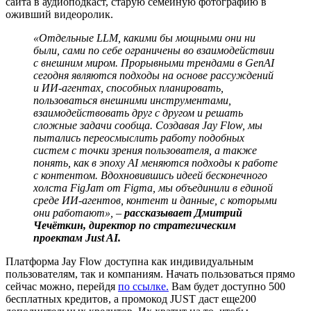
сайта в аудиоподкаст, старую семейную фотографию в
оживший видеоролик.
«Отдельные LLM, какими бы мощными они ни
были, сами по себе ограничены во взаимодействии
с внешним миром. Прорывными трендами в GenAI
сегодня являются подходы на основе рассуждений
и ИИ-агентах, способных планировать,
пользоваться внешними инструментами,
взаимодействовать друг с другом и решать
сложные задачи сообща. Создавая Jay Flow, мы
пытались переосмыслить работу подобных
систем с точки зрения пользователя, а также
понять, как в эпоху AI меняются подходы к работе
с контентом. Вдохновившись идеей бесконечного
холста FigJam от Figma, мы объединили в единой
среде ИИ-агентов, контент и данные, с которыми
они работают», –
рассказывает Дмитрий
Чечёткин, директор по стратегическим
проектам Just AI.
Платформа Jay Flow доступна как индивидуальным
пользователям, так и компаниям. Начать пользоваться прямо
сейчас можно, перейдя
по ссылке.
Вам будет доступно 500
бесплатных кредитов, а промокод JUST даст еще200