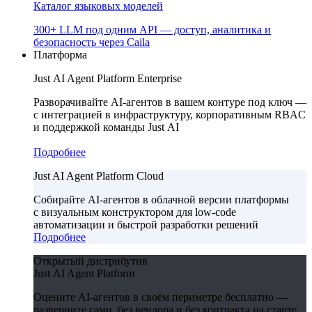
Каталог языковых моделей
300+ LLM под одним API — доступ, аналитика и
безопасность через Caila
Платформа
Just AI Agent Platform Enterprise
Разворачивайте AI-агентов в вашем контуре под ключ —
с интеграцией в инфраструктуру, корпоративным RBAC
и поддержкой команды Just AI
Подробнее
Just AI Agent Platform Cloud
Собирайте AI-агентов в облачной версии платформы
с визуальным конструктором для low-code
автоматизации и быстрой разработки решений
Подробнее
Открытый дистрибутив
Just AI Agent Platform
Оцените AI-агентов в своём периметре бесплатно —
разверните сами, без вендора и без контракта на старте