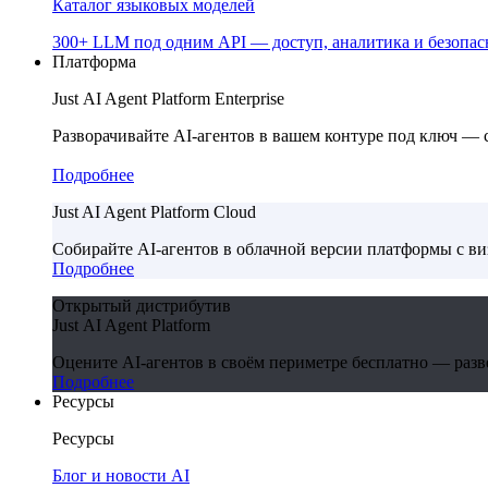
Каталог языковых моделей
300+ LLM под одним API — доступ, аналитика и безопасн
Платформа
Just AI Agent Platform Enterprise
Разворачивайте AI-агентов в вашем контуре под ключ —
Подробнее
Just AI Agent Platform Cloud
Собирайте AI-агентов в облачной версии платформы с в
Подробнее
Открытый дистрибутив
Just AI Agent Platform
Оцените AI-агентов в своём периметре бесплатно — развер
Подробнее
Ресурсы
Ресурсы
Блог и новости AI