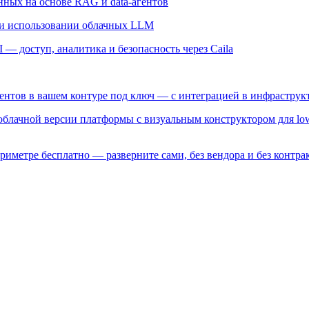
ных на основе RAG и data-агентов
и использовании облачных LLM
— доступ, аналитика и безопасность через Caila
гентов в вашем контуре под ключ — с интеграцией в инфрастру
 облачной версии платформы с визуальным конструктором для lo
риметре бесплатно — разверните сами, без вендора и без контрак