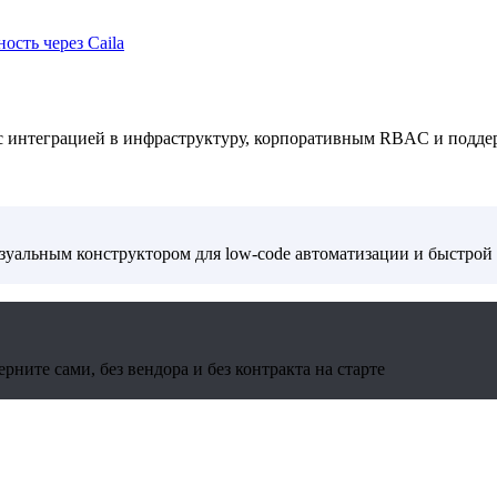
ость через Caila
 с интеграцией в инфраструктуру, корпоративным RBAC и подде
изуальным конструктором для low-code автоматизации и быстрой
ните сами, без вендора и без контракта на старте