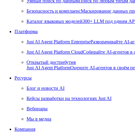
Умный поиск по данным
Поиск по любым типам дан
Безопасность и комплаенс
Маскирование данных пр
Каталог языковых моделей
300+ LLM под одним API 
Платформа
Just AI Agent Platform Enterprise
Разворачивайте AI-а
Just AI Agent Platform Cloud
Собирайте AI-агентов в
Открытый дистрибутив
Just AI Agent Platform
Оцените AI-агентов в своём пе
Ресурсы
Блог и новости AI
Кейсы разработки на технологиях Just AI
Вебинары
Мы в медиа
Компания