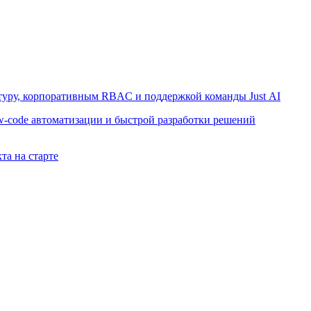
ктуру, корпоративным RBAC и поддержкой команды Just AI
w-code автоматизации и быстрой разработки решений
та на старте