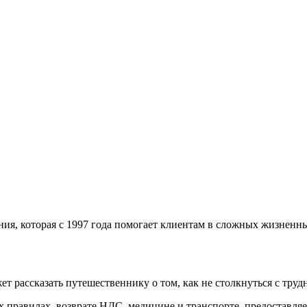
ния, которая с 1997 года помогает клиентам в сложных жизненн
т рассказать путешественнику о том, как не столкнуться с трудн
правилах, возврате НДС, медицине и транспорте, предоставляе