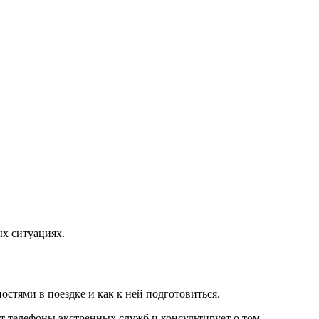
ых ситуациях.
остями в поездке и как к ней подготовиться.
т телефоны экстренных служб и консультирует о том,