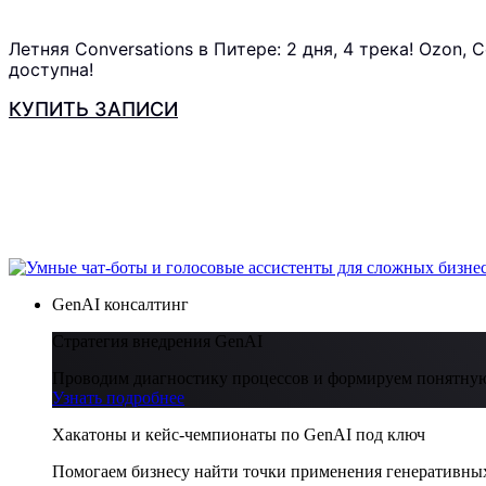
Летняя Conversations в Питере: 2 дня, 4 трека! Ozon,
доступна!
КУПИТЬ ЗАПИСИ
GenAI консалтинг
Стратегия внедрения GenAI
Проводим диагностику процессов и формируем понятную
Узнать подробнее
Хакатоны и кейс-чемпионаты по GenAI под ключ
Помогаем бизнесу найти точки применения генеративных