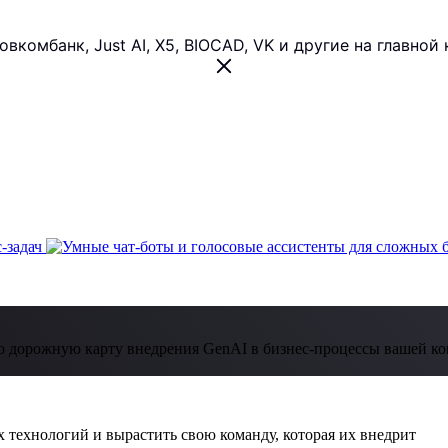
 Совкомбанк, Just AI, X5, BIOCAD, VK и другие на главн
 дорожную карту внедрения GenAI в бизнес-процессы вашей к
 технологий и вырастить свою команду, которая их внедрит