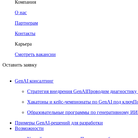
Компания
О нас
Партнерам
Контакты
Карьера
Смотреть вакансии
Оставить заявку
GenAI консалтинг
Стратегия внедрения GenAI
Проводим диагностику 
Хакатоны и кейс-чемпионаты по GenAI под ключ
По
Образовательные программы по генеративному ИИ
Примеры GenAI-решений для разработки
Возможности