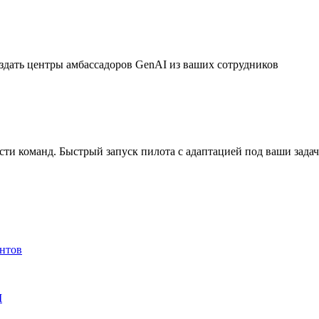
дать центры амбассадоров GenAI из ваших сотрудников
ти команд. Быстрый запуск пилота с адаптацией под ваши зада
ентов
M