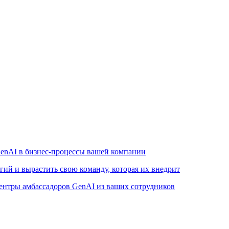
enAI в бизнес-процессы вашей компании
ий и вырастить свою команду, которая их внедрит
ентры амбассадоров GenAI из ваших сотрудников