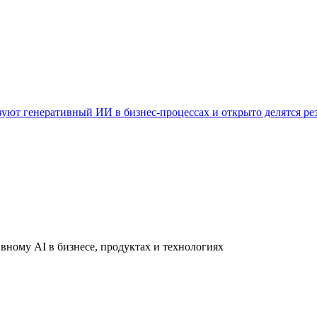
уют генеративный ИИ в бизнес-процессах и открыто делятся ре
вному AI в бизнесе, продуктах и технологиях