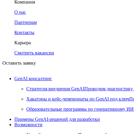
Компания
О нас
Партнерам
Контакты
Карьера
Смотреть вакансии
Оставить заявку
GenAI консалтинг
Стратегия внедрения GenAI
Проводим диагностику 
Хакатоны и кейс-чемпионаты по GenAI под ключ
По
Образовательные программы по генеративному ИИ
Примеры GenAI-решений для разработки
Возможности