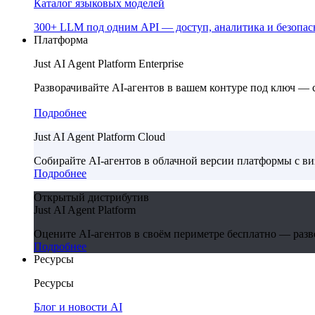
Каталог языковых моделей
300+ LLM под одним API — доступ, аналитика и безопасн
Платформа
Just AI Agent Platform Enterprise
Разворачивайте AI-агентов в вашем контуре под ключ —
Подробнее
Just AI Agent Platform Cloud
Собирайте AI-агентов в облачной версии платформы с в
Подробнее
Открытый дистрибутив
Just AI Agent Platform
Оцените AI-агентов в своём периметре бесплатно — развер
Подробнее
Ресурсы
Ресурсы
Блог и новости AI