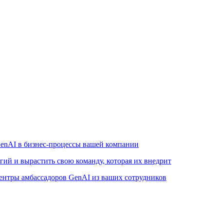
enAI в бизнес-процессы вашей компании
ий и вырастить свою команду, которая их внедрит
ентры амбассадоров GenAI из ваших сотрудников