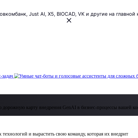
 Совкомбанк, Just AI, X5, BIOCAD, VK и другие на главн
 дорожную карту внедрения GenAI в бизнес-процессы вашей к
 технологий и вырастить свою команду, которая их внедрит