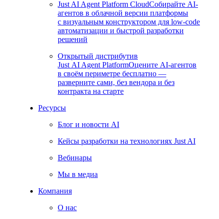
Just AI Agent Platform Cloud
Собирайте AI-
агентов в облачной версии платформы
с визуальным конструктором для low-code
автоматизации и быстрой разработки
решений
Открытый дистрибутив
Just AI Agent Platform
Оцените AI-агентов
в своём периметре бесплатно —
разверните сами, без вендора и без
контракта на старте
Ресурсы
Блог и новости AI
Кейсы разработки на технологиях Just AI
Вебинары
Мы в медиа
Компания
О нас