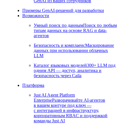
GenAI из ваших сотрудников
Примеры GenAI-решений для разработки
Возможности
Умный поиск по данным
Поиск по любым
типам данных на основе RAG и data-
агентов
Безопасность и комплаенс
Маскирование
данных при использовании облачных
LLM
Каталог языковых моделей
300+ LLM под
одним API — доступ, аналитика и
безопасность через Caila
Платформа
Just AI Agent Platform
Enterprise
Разворачивайте AI-агентов
в вашем контуре под ключ —
с интеграцией в инфраструктуру,
корпоративным RBAC и поддержкой
команды Just AI