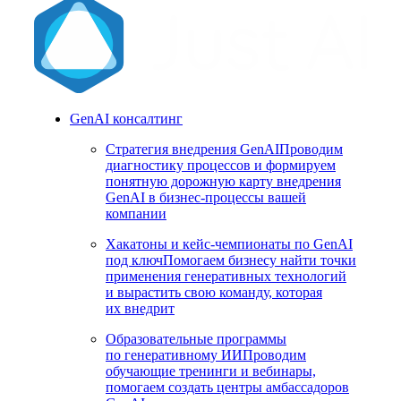
GenAI консалтинг
Стратегия внедрения GenAI
Проводим
диагностику процессов и формируем
понятную дорожную карту внедрения
GenAI в бизнес-процессы вашей
компании
Хакатоны и кейс-чемпионаты по GenAI
под ключ
Помогаем бизнесу найти точки
применения генеративных технологий
и вырастить свою команду, которая
их внедрит
Образовательные программы
по генеративному ИИ
Проводим
обучающие тренинги и вебинары,
помогаем создать центры амбассадоров