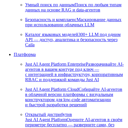
Умный поиск по данным
Поиск по любым типам
данных на основе RAG и data-агентов
Безопасность и комплаенс
Маскирование данных
при использовании облачных LLM
Каталог языковых моделей
300+ LLM под одним
API — доступ, аналитика и безопасность через
Caila
Платформа
Just AI Agent Platform Enterprise
Разворачивайте AI-
агентов в вашем контуре под ключ —
с интеграцией в инфраструктуру, корпоративным
RBAC и поддержкой команды Just AI
Just AI Agent Platform Cloud
Собирайте AI-агентов
в облачной версии платформы с визуальным
конструктором для low-code автоматизации
и быстрой разработки решений
Открытый дистрибутив
Just AI Agent Platform
Оцените AI-агентов в своём
периметре бесплатно — разверните сами, без