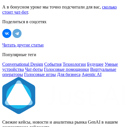
А в бонусном уроке мы точно подсчитали для вас,
сколько
стоит чат-бот
.
Поделиться в соцсетях
Читать другие статьи
Популярные теги
Conversational Design
События
Технологии
Будущее
Умные
устройства
Чат-боты
Голосовые помощники
Виртуальные
операторы
Голосовые игры
Для бизнеса
Agentic AI
Свежие кейсы, новости и аналитика рынка GenAI в нашем