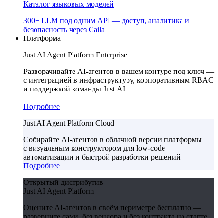
Каталог языковых моделей
300+ LLM под одним API — доступ, аналитика и
безопасность через Caila
Платформа
Just AI Agent Platform Enterprise
Разворачивайте AI-агентов в вашем контуре под ключ —
с интеграцией в инфраструктуру, корпоративным RBAC
и поддержкой команды Just AI
Подробнее
Just AI Agent Platform Cloud
Собирайте AI-агентов в облачной версии платформы
с визуальным конструктором для low-code
автоматизации и быстрой разработки решений
Подробнее
Открытый дистрибутив
Just AI Agent Platform
Оцените AI-агентов в своём периметре бесплатно —
разверните сами, без вендора и без контракта на старте