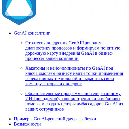
GenAI консалтинг
Стратегия внедрения GenAI
Проводим
диагностику процессов и формируем понятную
дорожную карту внедрения GenAI в бизнес-
процессы вашей компании
Хакатоны и кейс-чемпионаты по GenAI под
ключ
Помогаем бизнесу найти точки применения
генеративных технологий и вырастить свою
команду, которая их внедрит
Образовательные программы по генеративному
ИИ
Проводим обучающие тренинги и вебинары,
помогаем создать центры амбассадоров GenAI из
ваших сотрудников
Примеры GenAI-решений для разработки
Возможности