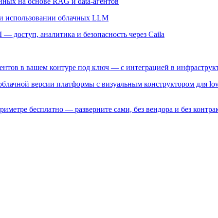
ных на основе RAG и data-агентов
и использовании облачных LLM
— доступ, аналитика и безопасность через Caila
гентов в вашем контуре под ключ — с интеграцией в инфрастру
 облачной версии платформы с визуальным конструктором для lo
риметре бесплатно — разверните сами, без вендора и без контрак