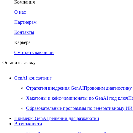
Компания
О нас
Партнерам
Контакты
Карьера
Смотреть вакансии
Оставить заявку
GenAI консалтинг
Стратегия внедрения GenAI
Проводим диагностику 
Хакатоны и кейс-чемпионаты по GenAI под ключ
По
Образовательные программы по генеративному ИИ
Примеры GenAI-решений для разработки
Возможности