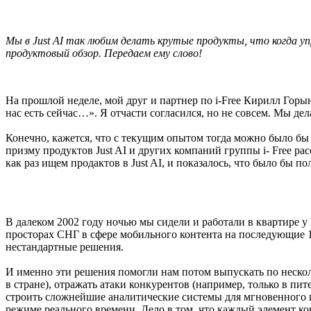
Мы в Just AI так любим делать крутые продукты, что когда у
продуктовый обзор. Передаем ему слово!
На прошлой неделе, мой друг и партнер по i-Free Кирилл Горын
нас есть сейчас…». Я отчасти согласился, но не совсем. Мы де
Конечно, кажется, что с текущим опытом тогда можно было бы в
призму продуктов Just AI и других компаний группы i- Free ра
как раз ищем продактов в Just AI, и показалось, что было бы 
В далеком 2002 году ночью мы сидели и работали в квартире у
просторах СНГ в сфере мобильного контента на последующие 
нестандартные решения.
И именно эти решения помогли нам потом выпускать по нескол
в стране), отражать атаки конкурентов (например, только в пи
строить сложнейшие аналитические системы для мгновенного п
режиме реального времени. Дело в том, что каждый элемент к