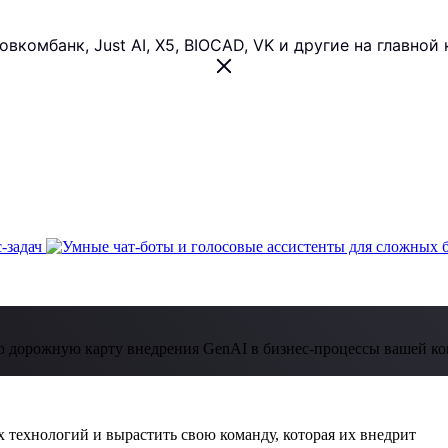
 Совкомбанк, Just AI, X5, BIOCAD, VK и другие на главн
 дорожную карту внедрения GenAI в бизнес-процессы вашей к
 технологий и вырастить свою команду, которая их внедрит