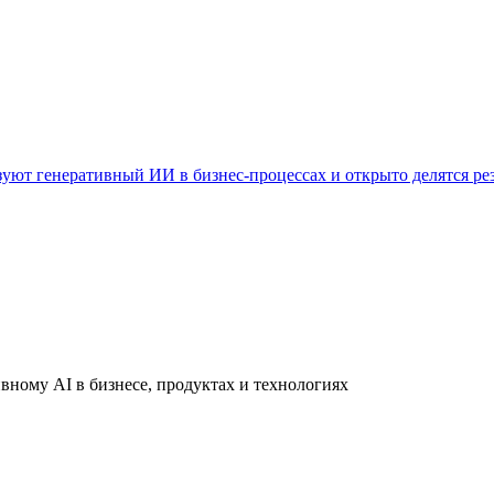
уют генеративный ИИ в бизнес-процессах и открыто делятся ре
вному AI в бизнесе, продуктах и технологиях