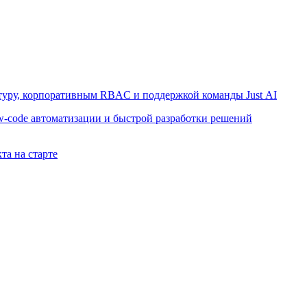
ктуру, корпоративным RBAC и поддержкой команды Just AI
w-code автоматизации и быстрой разработки решений
та на старте