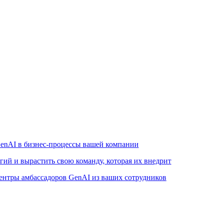
enAI в бизнес-процессы вашей компании
ий и вырастить свою команду, которая их внедрит
ентры амбассадоров GenAI из ваших сотрудников