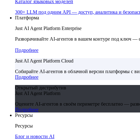
Каталог языковых моделей
300+ LLM под одним API — доступ, аналитика и безопасн
Платформа
Just AI Agent Platform Enterprise
Разворачивайте AI-агентов в вашем контуре под ключ —
Подробнее
Just AI Agent Platform Cloud
Собирайте AI-агентов в облачной версии платформы с в
Подробнее
Открытый дистрибутив
Just AI Agent Platform
Оцените AI-агентов в своём периметре бесплатно — развер
Подробнее
Ресурсы
Ресурсы
Блог и новости AI