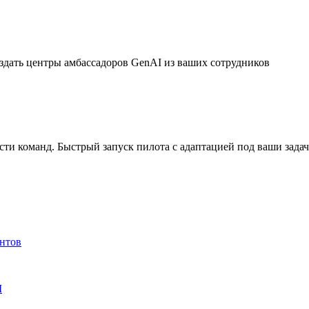
дать центры амбассадоров GenAI из ваших сотрудников
ти команд. Быстрый запуск пилота с адаптацией под ваши зада
ентов
M