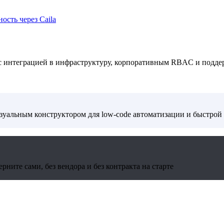
ость через Caila
 с интеграцией в инфраструктуру, корпоративным RBAC и подде
изуальным конструктором для low-code автоматизации и быстрой
ните сами, без вендора и без контракта на старте