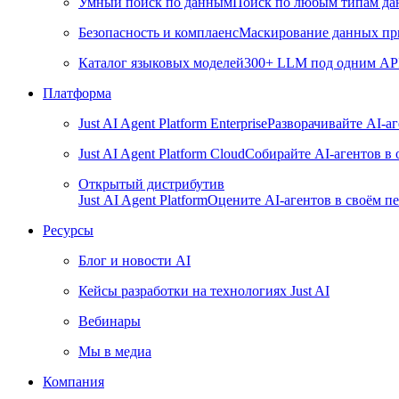
Умный поиск по данным
Поиск по любым типам дан
Безопасность и комплаенс
Маскирование данных пр
Каталог языковых моделей
300+ LLM под одним API 
Платформа
Just AI Agent Platform Enterprise
Разворачивайте AI-а
Just AI Agent Platform Cloud
Собирайте AI-агентов в
Открытый дистрибутив
Just AI Agent Platform
Оцените AI-агентов в своём пе
Ресурсы
Блог и новости AI
Кейсы разработки на технологиях Just AI
Вебинары
Мы в медиа
Компания