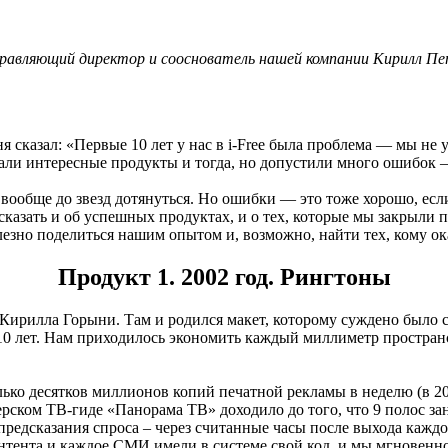
правляющий директор и сооснователь нашей компании Кирилл Пе
я сказал: «Первые 10 лет у нас в i-Free была проблема — мы не 
лали интересные продукты и тогда, но допустили много ошибок – 
ообще до звезд дотянуться. Но ошибки — это тоже хорошо, если 
ссказать и об успешных продуктах, и о тех, которые мы закрыли
полезно поделиться нашим опытом и, возможно, найти тех, кому ок
Продукт 1. 2002 год. Рингтоны
 Кирилла Горыни. Там и родился макет, которому суждено было 
10 лет. Нам приходилось экономить каждый миллиметр пространс
ько десятков миллионов копий печатной рекламы в неделю (в 2
терском ТВ-гиде «Панорама ТВ» доходило до того, что 9 полос з
редсказания спроса – через считанные часы после выхода каждо
онтента и каждое СМИ имели в системе свой код, и мы мгновенн