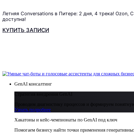
Летняя Conversations в Питере: 2 дня, 4 трека! Ozon,
доступна!
КУПИТЬ ЗАПИСИ
GenAI консалтинг
Стратегия внедрения GenAI
Проводим диагностику процессов и формируем понятную
Узнать подробнее
Хакатоны и кейс-чемпионаты по GenAI под ключ
Помогаем бизнесу найти точки применения генеративных