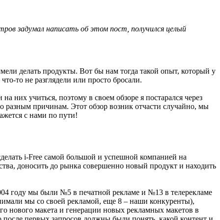
тров задумал написать об этом пост, получился целый
умели делать продукты. Вот бы нам тогда такой опыт, который у
что-то не разглядели или просто бросали.
на них учиться, поэтому в своем обзоре я постарался через
 по разным причинам. Этот обзор возник отчасти случайно, мы
ажется с нами по пути!
сделать i-Free самой большой и успешной компанией на
тва, доносить до рынка совершенно новый продукт и находить
004 году мы были №5 в печатной рекламе и №13 в телерекламе
анимали мы со своей рекламой, еще 8 – наши конкуренты),
го нового макета и генерации новых рекламных макетов в
о после первых запросов должны были понять, какой контент и